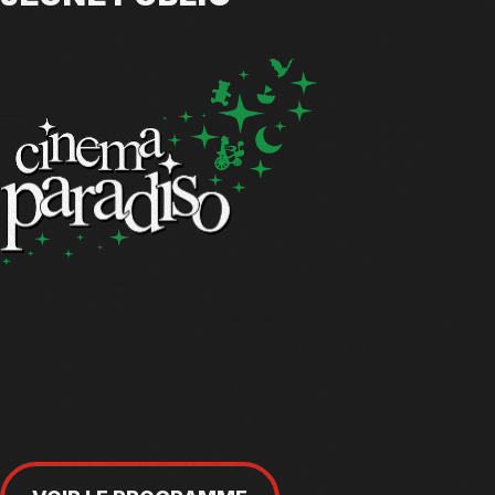
Le Cinema Paradiso propose les weekends un
programme varié avec des séances pour les tout
petits et les cinéphiles junior, des films d’animation
à voir et à revoir et les grands classiques
incontournables à savourer en famille.