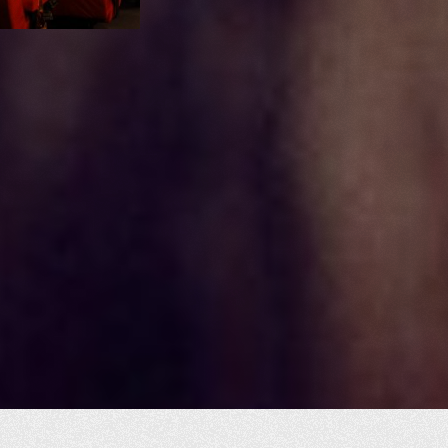
CINÉ-CONFÉRENCES
Fidèle à sa mission d’éducation à l’image, la
Cinémathèque propose régulièrement des ciné-
conférences thématiques. Ces rencontres invitent
le public à explorer le cinéma sous un autre angle et
à approfondir la compréhension du septième art. Un
moment de partage et de réflexion, ouvert à tous
les curieux de cinéma.
PLUS D'INFORMATIONS