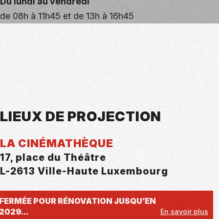
Du lundi au vendredi
de 08h à 11h45 et de 13h à 16h45
LIEUX DE PROJECTION
LA CINÉMATHÈQUE
17, place du Théâtre
L-2613 Ville-Haute Luxembourg
FERMÉE POUR RÉNOVATION JUSQU’EN
2029...
En savoir plus