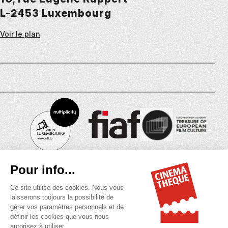
L-2453 Luxembourg
Voir le plan
©2026
Cinémathèque de la Ville du Luxembourg
Tous droits réservés
MENU
Mentions légales
DU
Politique des cookies
BAS
Politique de confidentialité