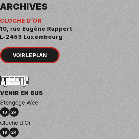
ARCHIVES
CLOCHE D’OR
10, rue Eugène Ruppert
L-2453 Luxembourg
VOIR LE PLAN
VENIR EN BUS
Stengege Wee
e bus numéro
ne de bus numéro
18
24
Cloche d'Or
e bus numéro
ne de bus numéro
18
24