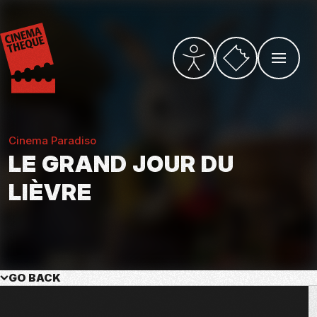
Skip
to
main
content
Vers la billetterie
PARAMÈTRES D’ACCESSI
OUVRIR L
Cinema Paradiso
LE GRAND JOUR DU
LIÈVRE
GO BACK