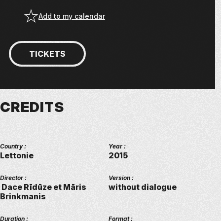
Add to my calendar
TICKETS
CREDITS
Country :
Year :
Lettonie
2015
Director :
Version :
Dace Rīdūze et Māris
without dialogue
Brinkmanis
Duration :
Format :